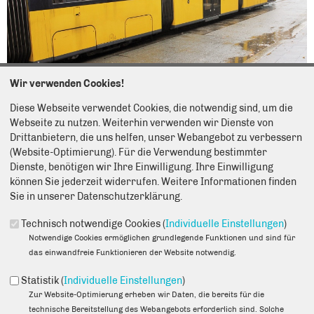
Wir verwenden Cookies!
Diese Webseite verwendet Cookies, die notwendig sind, um die
18.12.2025
Webseite zu nutzen. Weiterhin verwenden wir Dienste von
Der Senat plant den Bau einer neuen, 5,1 Kilometer langen
Drittanbietern, die uns helfen, unser Webangebot zu verbessern
Straßenbahnlinie 54. Sie soll zwischen den Haltestellen
(Website-Optimierung). Für die Verwendung bestimmter
Gehrenseestraße und Rosenthal Nord im Bezirk Pankow
Dienste, benötigen wir Ihre Einwilligung. Ihre Einwilligung
verkehren. Doch welchen Verlauf genau soll die neue Linie
können Sie jederzeit widerrufen. Weitere Informationen finden
haben? Das wollte Abgeordnetenhausmitglied Prof. Dr. Martin
Sie in unserer Datenschutzerklärung.
Pätzold per Schriftlicher Anfrage vom Senat erfahren. „Die
geplante Linie 54 soll von der Gehrenseestraße aus kommend
Technisch notwendige Cookies (
Individuelle Einstellungen
)
über die Haltestellen Alt-Hohenschönhausen, Sulzfelder Straße,
Notwendige Cookies ermöglichen grundlegende Funktionen und sind für
Pasedagplatz, S-Bahnhof Pankow-Heinersdorf und S- und U-
das einwandfreie Funktionieren der Website notwendig.
Bahnhof Pankow nach Rosenthal Nord verkehren“, teilt die
Senatsverwaltung für Mobilität, Verkehr, Klimaschutz und
Statistik (
Individuelle Einstellungen
)
Umwelt mit.
Zur Website-Optimierung erheben wir Daten, die bereits für die
Auf den bereits bestehenden Streckenabschnitten zwischen den
technische Bereitstellung des Webangebots erforderlich sind. Solche