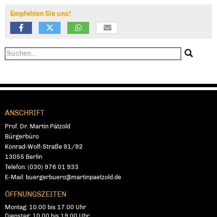
Empfehlen Sie uns!
Suchformular
Suche
ANSCHRIFT
Fußbereich
Prof. Dr. Martin Pätzold
Bürgerbüro
Konrad-Wolf-Straße 91/92
13055
Ber­lin
Telefon:
(030) 976 01 933
E-Mail:
buergerbuero@martinpaetzold.de
ÖFFNUNGSZEITEN
Mon­tag: 10.00 bis 17.00 Uhr
Diens­tag: 10.00 bis 19.00 Uhr