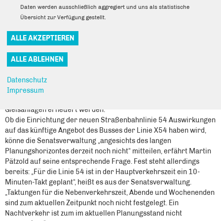
Haltestellen Gehrenseestraße und Rosenthal Nord plant die BVG
Daten werden ausschließlich aggregiert und uns als statistische
in diesem Zusammenhang den barrierefreien Ausbau der heute
Übersicht zur Verfügung gestellt.
noch nicht barrierefrei ausgebauten Haltestellen. Außerdem ist
ein zweigleisiger Ausbau in der Friedrich-Engels-Straße in
Rosenthal vorgesehen. „In der Berliner Straße sind
Kapazitätserhöhungen für den ÖPNV erforderlich und
vorgesehen, so beispielsweise der Bau einer Kehrgleisanlage für
die Straßenbahn auf Höhe der Masurenstraße“, heißt es weiter
Datenschutz
aus der Senatsverwaltung. In der Rennbahnstraße, im Abschnitt
Impressum
zwischen Parkstraße und Berliner Allee, sollen des Weiteren die
Gleisanlagen erneuert werden.
Ob die Einrichtung der neuen Straßenbahnlinie 54 Auswirkungen
auf das künftige Angebot des Busses der Linie X54 haben wird,
könne die Senatsverwaltung „angesichts des langen
Planungshorizontes derzeit noch nicht“ mitteilen, erfährt Martin
Pätzold auf seine entsprechende Frage. Fest steht allerdings
bereits: „Für die Linie 54 ist in der Hauptverkehrszeit ein 10-
Minuten-Takt geplant“, heißt es aus der Senatsverwaltung.
„Taktungen für die Nebenverkehrszeit, Abende und Wochenenden
sind zum aktuellen Zeitpunkt noch nicht festgelegt. Ein
Nachtverkehr ist zum im aktuellen Planungsstand nicht