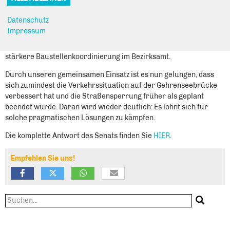
eigentlich beim Straßen- und Grünflächenamt unter der Leitung
der zuständigen Stadträtin. Dennoch kam es in den letzten
Datenschutz
Monaten und Wochen zu massiven Sperrungen, die große
Impressum
Probleme für die Anwohner bereitet haben. Die derzeitige
Situation ist nicht zufriedenstellend, daher fordern wir eine
stärkere Baustellenkoordinierung im Bezirksamt.
Durch unseren gemeinsamen Einsatz ist es nun gelungen, dass
sich zumindest die Verkehrssituation auf der Gehrenseebrücke
verbessert hat und die Straßensperrung früher als geplant
beendet wurde. Daran wird wieder deutlich: Es lohnt sich für
solche pragmatischen Lösungen zu kämpfen.
Die komplette Antwort des Senats finden Sie
HIER
.
Empfehlen Sie uns!
Suchformular
Suche