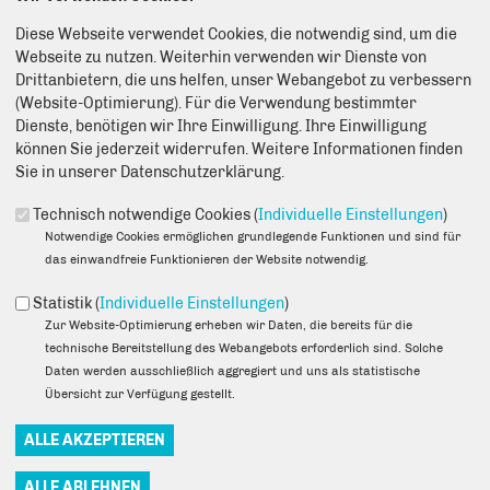
Diese Webseite verwendet Cookies, die notwendig sind, um die
Webseite zu nutzen. Weiterhin verwenden wir Dienste von
Drittanbietern, die uns helfen, unser Webangebot zu verbessern
(Website-Optimierung). Für die Verwendung bestimmter
Dienste, benötigen wir Ihre Einwilligung. Ihre Einwilligung
können Sie jederzeit widerrufen. Weitere Informationen finden
06.11.2023
Sie in unserer Datenschutzerklärung.
Aufgrund mehrerer Bürgerbeschwerden haben die
Technisch notwendige Cookies (
Individuelle Einstellungen
)
Abgeordneten Danny Freymark und Prof. Dr. Martin Pätzold eine
Notwendige Cookies ermöglichen grundlegende Funktionen und sind für
schriftliche Anfrage an den Berliner Senat gestellt, um
das einwandfreie Funktionieren der Website notwendig.
Informationen über Baustellen in Hohenschönhausen zu
erhalten, die zu Straßen- und Parkplatzsperrungen führen. Die
Statistik (
Individuelle Einstellungen
)
Antwort liegt nun vor.
In der Anfrage wurde nach Details zu den
Zur Website-Optimierung erheben wir Daten, die bereits für die
Baumaßnahmen gefragt, unter anderem nach den
technische Bereitstellung des Webangebots erforderlich sind. Solche
verantwortlichen Bauträgern und der voraussichtlichen Dauer
Daten werden ausschließlich aggregiert und uns als statistische
der Sperrungen. Der Senat konnte einen Großteil der
Übersicht zur Verfügung gestellt.
Informationen liefern. Die Antwort auf unsere Anfrage mit
Auflistung von Dauer und Art der Maßnahmen finden Sie
HIER
.
Die Zuständigkeit für die Baustellenkoordination liegt im Bezirk