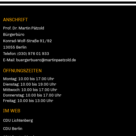
ANSCHRIFT
Fußbereich
Prof. Dr. Martin Pätzold
Bürgerbüro
Konrad-Wolf-Straße 91/92
13055
Ber­lin
Telefon:
(030) 976 01 933
E-Mail:
buergerbuero@martinpaetzold.de
ÖFFNUNGSZEITEN
Mon­tag: 10.00 bis 17.00 Uhr
Diens­tag: 10.00 bis 19.00 Uhr
Mitt­wo­ch: 10.00 bis 17.00 Uhr
Don­ners­tag: 10.00 bis 17.00 Uhr
Frei­tag: 10.00 bis 13.00 Uhr
IM WEB
CDU Lich­ten­berg
CDU Berlin